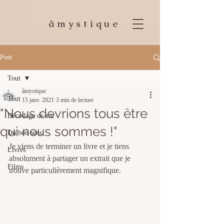
âmystique
Post
Tout
âmystique
Tout
15 janv. 2021
3 min de lecture
"Nous devrions tous être
Décodage de vie
qui nous sommes !"
Du bon sens
Je viens de terminer un livre et je tiens 
Livres
absolument à partager un extrait que je 
Films
trouve particulièrement magnifique. 