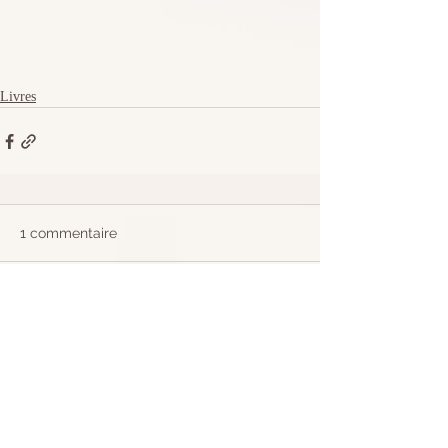
Livres
1 commentaire
Rédigez un commentaire...
Les plus récents
Guest
15 janv.